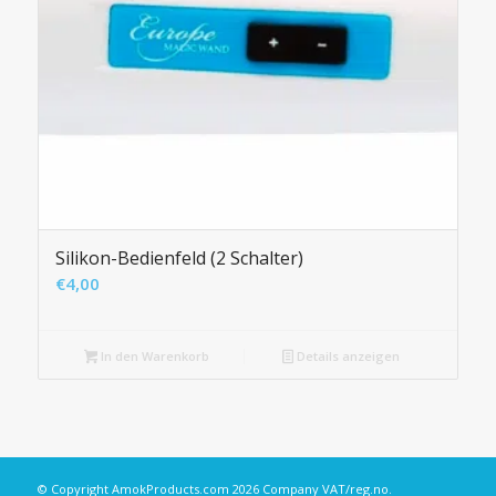
Silikon-Bedienfeld (2 Schalter)
€
4,00
In den Warenkorb
Details anzeigen
© Copyright
AmokProducts.com
2026 Company VAT/reg.no.