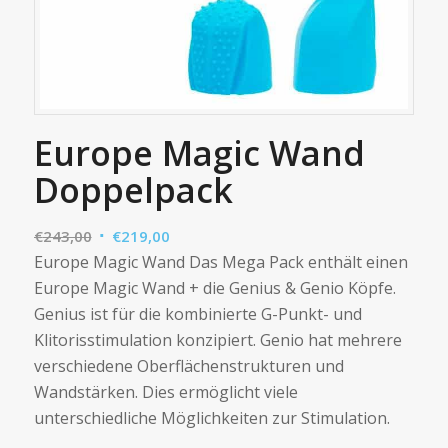
Europe Magic Wand
Doppelpack
Ursprünglicher
Aktueller
€
243,00
€
219,00
Preis
Preis
Europe Magic Wand Das Mega Pack enthält einen
war:
ist:
Europe Magic Wand + die Genius & Genio Köpfe.
€243,00
€219,00.
Genius ist für die kombinierte G-Punkt- und
Klitorisstimulation konzipiert. Genio hat mehrere
verschiedene Oberflächenstrukturen und
Wandstärken. Dies ermöglicht viele
unterschiedliche Möglichkeiten zur Stimulation.