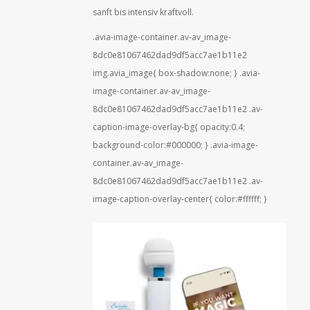
sanft bis intensiv kraftvoll.
.avia-image-container.av-av_image-
8dc0e81067462dad9df5acc7ae1b11e2
img.avia_image{ box-shadow:none; } .avia-
image-container.av-av_image-
8dc0e81067462dad9df5acc7ae1b11e2 .av-
caption-image-overlay-bg{ opacity:0.4;
background-color:#000000; } .avia-image-
container.av-av_image-
8dc0e81067462dad9df5acc7ae1b11e2 .av-
image-caption-overlay-center{ color:#ffffff; }
Hinweis! Es gibt eine neue
Version des Europe Magic
Wand mit App-Fernsteuerung.